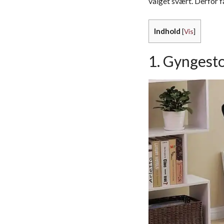
valget svært. Derfor 
Indhold
[
Vis
]
1. Gyngesto