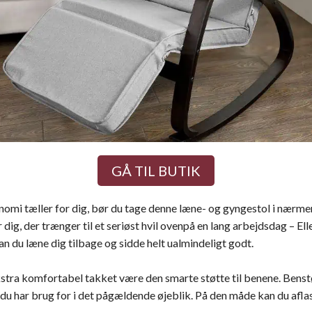
GÅ TIL BUTIK
omi tæller for dig, bør du tage denne læne- og gyngestol i nærmer
 dig, der trænger til et seriøst hvil ovenpå en lang arbejdsdag – El
n du læne dig tilbage og sidde helt ualmindeligt godt.
tra komfortabel takket være den smarte støtte til benene. Benstøt
 du har brug for i det pågældende øjeblik. På den måde kan du afl