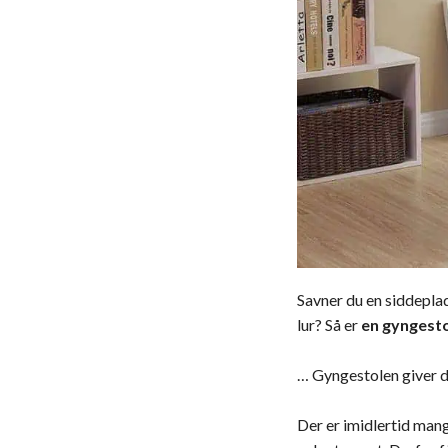
Savner du en siddeplads
lur? Så er
en gyngesto
… Gyngestolen giver di
Der er imidlertid man