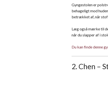
Gyngestolen er polst
behageligt mod huden. 
betrækket af, når stof
Læg også mærke til den
når du slapper af i stol
Du kan finde denne gy
2. Chen – S