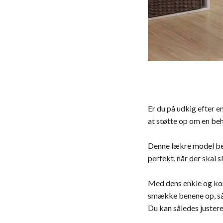
Er du på udkig efter e
at støtte op om en be
Denne lækre model best
perfekt, når der skal s
Med dens enkle og kom
smække benene op, så e
Du kan således justere