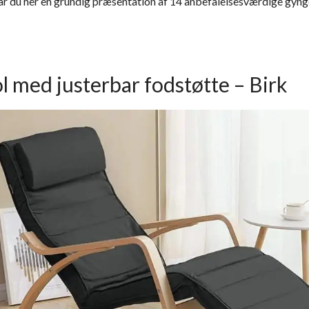
får du her en grundig præsentation af 14 anbefalelsesværdige gyng
l med justerbar fodstøtte – Birk