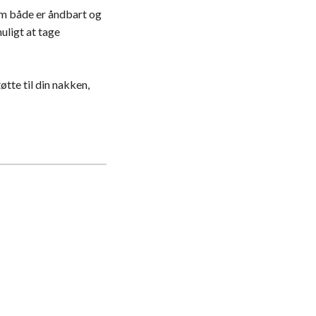
m både er åndbart og
uligt at tage
tte til din nakken,