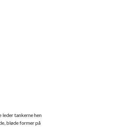
æ leder tankerne hen
de, bløde former på