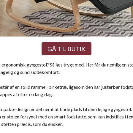
GÅ TIL BUTIK
n ergonomisk gyngestol? Så læs trygt med. Her får du nemlig en stol
hagelig og sund siddekomfort.
år af en solid ramme i birketræ, ligesom den har justerbar fodstø
lappes af efter en lang dag.
pakte design er det nemt at finde plads til den dejlige gyngestol.
r stolen forsynet med en smart fodstøtte, som kan indstilles i fem
 støtten præcis, som du ønsker.