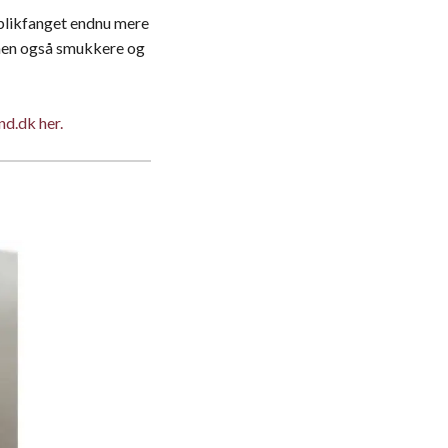
e blikfanget endnu mere
 men også smukkere og
d.dk her.