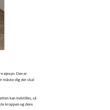
e øjesyn. Den er
ler måske dig der skal
ten kan indstilles, så
aste kroppen og dens