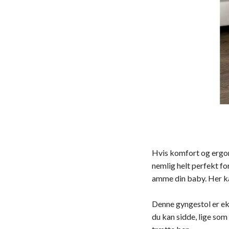
Hvis komfort og ergon
nemlig helt perfekt for
amme din baby. Her ka
Denne gyngestol er eks
du kan sidde, lige som