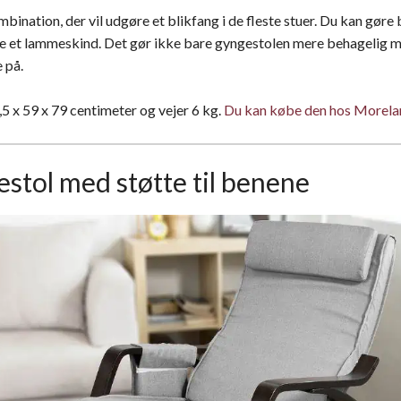
bination, der vil udgøre et blikfang i de fleste stuer. Du kan gør
je et lammeskind. Det gør ikke bare gyngestolen mere behagelig
 på.
5 x 59 x 79 centimeter og vejer 6 kg.
Du kan købe den hos Morelan
estol med støtte til benene