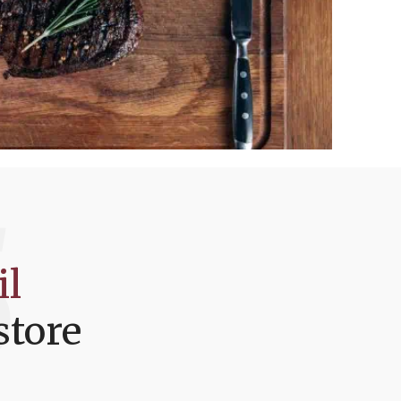
5
il
store