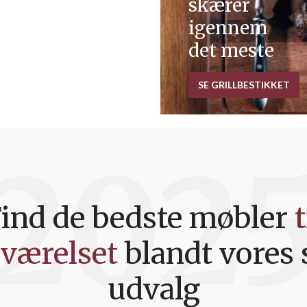
skærer
igennem
det meste
SE GRILLBESTIKKET
202
ind de bedste møbler
t
værelset
blandt vores 
SENGE
udvalg
r dine