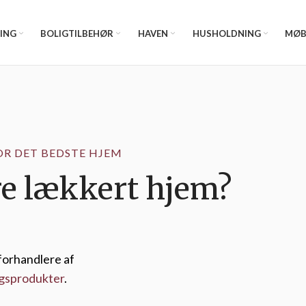
ING
BOLIGTILBEHØR
HAVEN
HUSHOLDNING
MØB
OR DET BEDSTE HJEM
ere lækkert hjem?
forhandlere af
gsprodukter
.