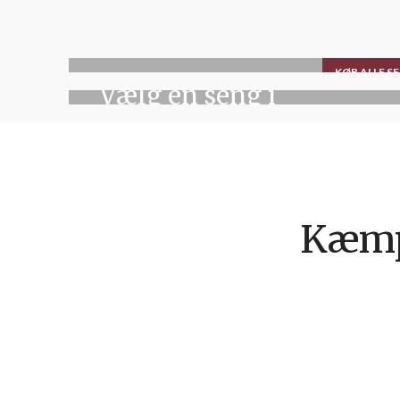
KONTINENTALSENGE
KØB ALLE S
Vælg en seng i
luksusklassen
KØB NU
MADRASSER
Dejlige
Kæmp
skummadrasser,
topmadrasser,
boxmadrasser
m.v.