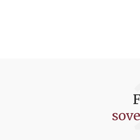
F
sove
Find den rette seng fo