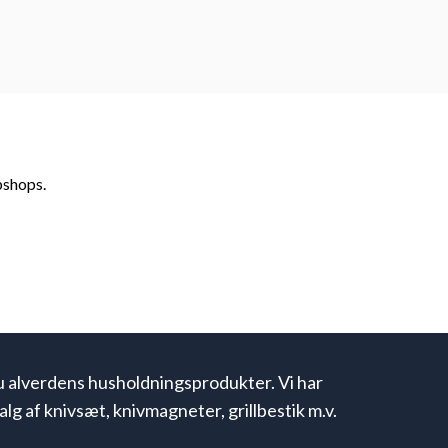
bshops.
u alverdens husholdningsprodukter. Vi har
alg af knivsæt, knivmagneter, grillbestik m.v.