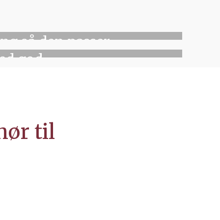
ATIONSSENGE
eng så den passer
ed god
kt til dig
IND DEM HER
hør til
a der