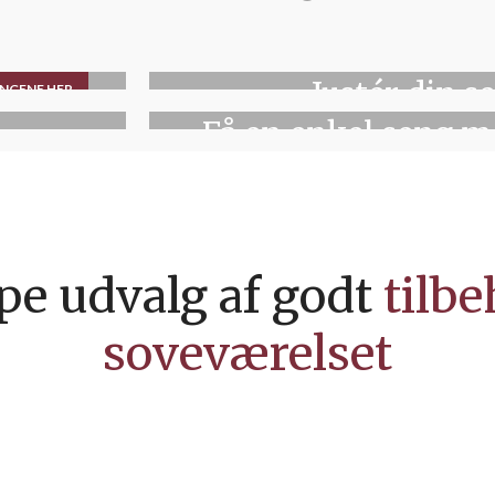
behov
ELEV
Justér din s
ENGENE HER
BOXMADRASSER
Få en enkel seng m
perfe
støtte
F
SE BOXMADRASSERNE
e udvalg af godt
tilbe
soveværelset
SOVESOFAER
Få en sof