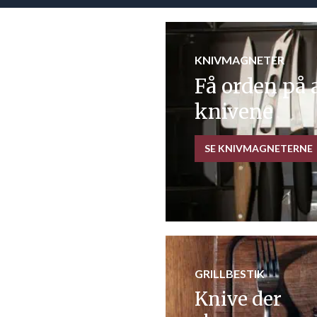
KNIVMAGNETER
Få orden på 
knivene
SE KNIVMAGNETERNE
GRILLBESTIK
Knive der