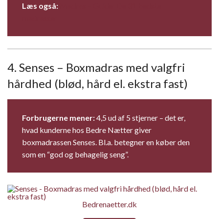
Læs også:
Madras – Guide: De 31 bedste
madrasser
4. Senses – Boxmadras med valgfri
hårdhed (blød, hård el. ekstra fast)
Forbrugerne mener:
4,5 ud af 5 stjerner – det er,
hvad kunderne hos Bedre Nætter giver
boxmadrassen Senses. Bl.a. betegner en køber den
som en “god og behagelig seng”.
Bedrenaetter.dk