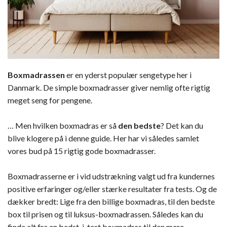
Boxmadrassen
er en yderst populær sengetype her i
Danmark. De simple boxmadrasser giver nemlig ofte rigtig
meget seng for pengene.
… Men hvilken boxmadras er så
den bedste
? Det kan du
blive klogere på i denne guide. Her har vi således samlet
vores bud på 15 rigtig gode boxmadrasser.
Boxmadrasserne er i vid udstrækning valgt ud fra kundernes
positive erfaringer og/eller stærke resultater fra tests. Og de
dækker bredt: Lige fra den billige boxmadras, til den bedste
box til prisen og til luksus-boxmadrassen. Således kan du
finde alt fra en bedst-i-test boxmadras til den mere