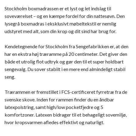
Stockholm boxmadrassen er et lyst og let indslag til
soveværelset – og en kæmpe fordel for din nattesøvn. Den
lysegrå boxmadras i eksklusivt møbeltekstil er nemlig
udstyret med alt, som din krop og dit sind har brug for.
Kendetegnende for Stockholm fra Sengefabrikken er, at den
har en ekstra høj træramme på 20 centimeter. Det giver den
både et utrolig flot udtryk og gør den til et super holdbart
sengevalg. Du sover stabilt i en mere end almindeligt stabil
seng.
Trærammen er fremstillet i FCS-certificeret fyrretræ fra de
svenske skove. Inden for rammen finder du en åndbar
latexpolstring, samt high/low pocketfjedre og 5
komfortzoner. Latexen bidrager til et behageligt sovemiljø,
hvor kropsvarmen afledes effektivt og naturligt.