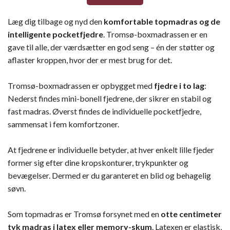
Læg dig tilbage og nyd den
komfortable topmadras og de
intelligente pocketfjedre
. Tromsø-boxmadrassen er en
gave til alle, der værdsætter en god seng – én der støtter og
aflaster kroppen, hvor der er mest brug for det.
Tromsø-boxmadrassen er opbygget med
fjedre i to lag
:
Nederst findes mini-bonell fjedrene, der sikrer en stabil og
fast madras. Øverst findes de individuelle pocketfjedre,
sammensat i fem komfortzoner.
At fjedrene er individuelle betyder, at hver enkelt lille fjeder
former sig efter dine kropskonturer, trykpunkter og
bevægelser. Dermed er du garanteret en blid og behagelig
søvn.
Som topmadras er Tromsø forsynet med en
otte centimeter
tyk madras i latex eller memory-skum
. Latexen er elastisk,