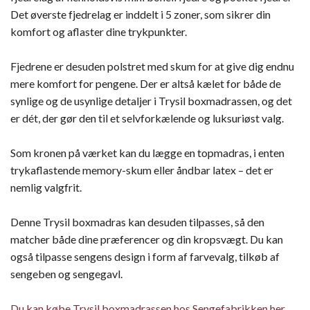
Det øverste fjedrelag er inddelt i 5 zoner, som sikrer din
komfort og aflaster dine trykpunkter.
Fjedrene er desuden polstret med skum for at give dig endnu
mere komfort for pengene. Der er altså kælet for både de
synlige og de usynlige detaljer i Trysil boxmadrassen, og det
er dét, der gør den til et selvforkælende og luksuriøst valg.
Som kronen på værket kan du lægge en topmadras, i enten
trykaflastende memory-skum eller åndbar latex – det er
nemlig valgfrit.
Denne Trysil boxmadras kan desuden tilpasses, så den
matcher både dine præferencer og din kropsvægt. Du kan
også tilpasse sengens design i form af farvevalg, tilkøb af
sengeben og sengegavl.
Du kan købe Trysil boxmadrassen hos Sengefabrikken her.