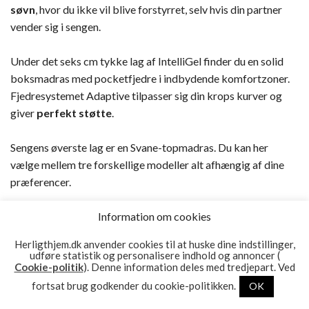
søvn
, hvor du ikke vil blive forstyrret, selv hvis din partner
vender sig i sengen.
Under det seks cm tykke lag af IntelliGel finder du en solid
boksmadras med pocketfjedre i indbydende komfortzoner.
Fjedresystemet Adaptive tilpasser sig din krops kurver og
giver
perfekt støtte
.
Sengens øverste lag er en Svane-topmadras. Du kan her
vælge mellem tre forskellige modeller alt afhængig af dine
præferencer.
Svane Zonic findes bl.a. i sort, grå eller blå. Du finder desuden
Information om cookies
sengen i en bred vifte af mål, lige fra enkelt- til dobbeltsenge.
Herligthjem.dk anvender cookies til at huske dine indstillinger,
Sidst men ikke mindst giver de mange valgmuligheder, når det
udføre statistik og personalisere indhold og annoncer (
Cookie-politik
). Denne information deles med tredjepart. Ved
kommer til ben og gavl dig rige mulige for at tilpasse sengens
design til netop dine præferencer.
fortsat brug godkender du cookie-politikken.
OK