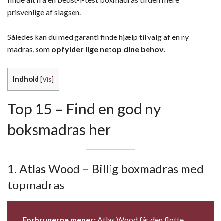
prisvenlige af slagsen.
Således kan du med garanti finde hjælp til valg af en ny
madras, som
opfylder lige netop dine behov
.
Indhold
[
Vis
]
Top 15 – Find en god ny
boksmadras her
1. Atlas Wood – Billig boxmadras med
topmadras
Forbrugerne mener:
Atlas Wood får den flotte