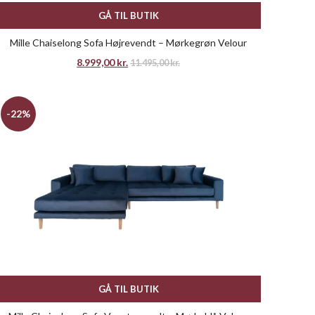
GÅ TIL BUTIK
Mille Chaiselong Sofa Højrevendt – Mørkegrøn Velour
8.999,00
kr.
11.495,00
kr.
-22%
GÅ TIL BUTIK