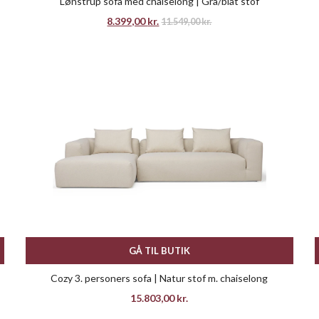
Lønstrup sofa med chaiselong | Grå/blåt stof
8.399,00
kr.
11.549,00
kr.
GÅ TIL BUTIK
Cozy 3. personers sofa | Natur stof m. chaiselong
15.803,00
kr.