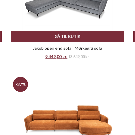
GÅ TIL BUTIK
Jakob open end sofa | Mørkegrå sofa
9.449,00
kr.
13.649,00
kr.
-37%