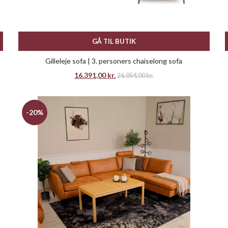
GÅ TIL BUTIK
Gilleleje sofa | 3. personers chaiselong sofa
16.391,00
kr.
26.054,00
kr.
-20%