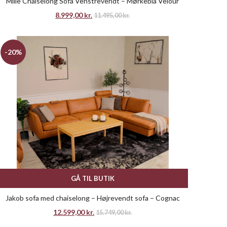
Mille Chaiselong Sofa Venstrevendt – Mørkeblå Velour
8.999,00
kr.
11.495,00
kr.
-20%
GÅ TIL BUTIK
Jakob sofa med chaiselong – Højrevendt sofa – Cognac
12.599,00
kr.
15.749,00
kr.