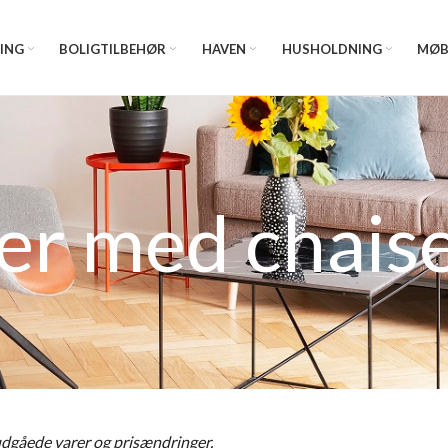
ING
BOLIGTILBEHØR
HAVEN
HUSHOLDNING
MØB
er med chais
 udgåede varer og prisændringer.