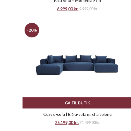
Balu Sofa – Mørkeblå Stof
6.999,00
kr.
9.999,00
kr.
-20%
GÅ TIL BUTIK
Cozy u-sofa | Blå u-sofa m. chaiselong
25.199,00
kr.
31.499,00
kr.