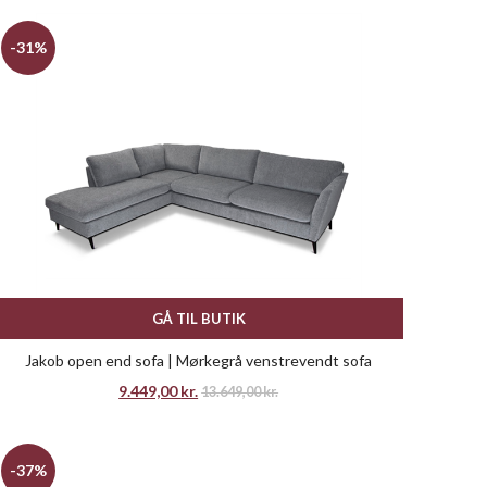
-31%
GÅ TIL BUTIK
Jakob open end sofa | Mørkegrå venstrevendt sofa
9.449,00
kr.
13.649,00
kr.
-37%