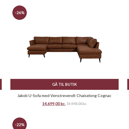
-26%
GÅ TIL BUTIK
Jakob U-Sofa med Venstrevendt Chaiselong Cognac
14.699,00
kr.
19.949,00
kr.
-22%