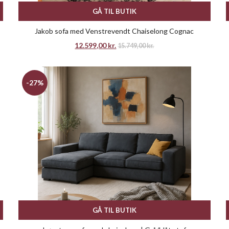
GÅ TIL BUTIK
Jakob sofa med Venstrevendt Chaiselong Cognac
12.599,00
kr.
15.749,00
kr.
-27%
GÅ TIL BUTIK