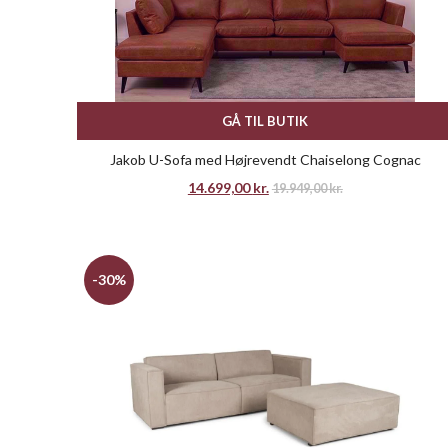
GÅ TIL BUTIK
Jakob U-Sofa med Højrevendt Chaiselong Cognac
14.699,00
kr.
19.949,00
kr.
-30%