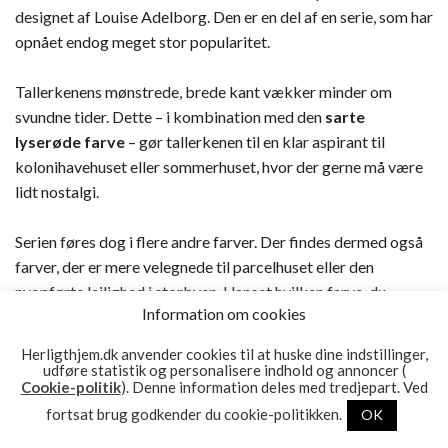
designet af Louise Adelborg. Den er en del af en serie, som har
opnået endog meget stor popularitet.
Tallerkenens mønstrede, brede kant vækker minder om
svundne tider. Dette – i kombination med den
sarte
lyserøde farve
– gør tallerkenen til en klar aspirant til
kolonihavehuset eller sommerhuset, hvor der gerne må være
lidt nostalgi.
Serien føres dog i flere andre farver. Der findes dermed også
farver, der er mere velegnede til parcelhuset eller den
nyopførte lejlighed i storbyen. Uanset hvilken farve, du
Information om cookies
vælger, er du sikker på at kunne dække et smukt bord med
dette
meget personlige stel
.
Herligthjem.dk anvender cookies til at huske dine indstillinger,
udføre statistik og personalisere indhold og annoncer (
Cookie-politik
). Denne information deles med tredjepart. Ved
Tallerkenen måler
17 cm i diameter
og kan gå i både
fortsat brug godkender du cookie-politikken.
OK
opvaskemaskine og mikrobølgeovn.