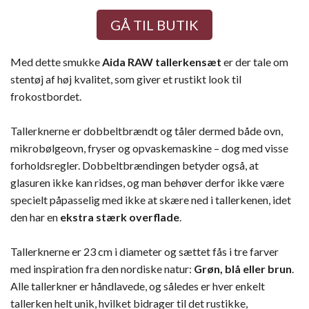
GÅ TIL BUTIK
Med dette smukke
Aida RAW tallerkensæt
er der tale om
stentøj af høj kvalitet, som giver et rustikt look til
frokostbordet.
Tallerknerne er dobbeltbrændt og tåler dermed både ovn,
mikrobølgeovn, fryser og opvaskemaskine – dog med visse
forholdsregler. Dobbeltbrændingen betyder også, at
glasuren ikke kan ridses, og man behøver derfor ikke være
specielt påpasselig med ikke at skære ned i tallerkenen, idet
den har en
ekstra stærk overflade
.
Tallerknerne er 23 cm i diameter og sættet fås i tre farver
med inspiration fra den nordiske natur:
Grøn, blå eller brun
.
Alle tallerkner er håndlavede, og således er hver enkelt
tallerken helt unik, hvilket bidrager til det rustikke,