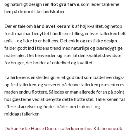
og naturligt design i en
flot grå farve
, som leder tankerne
hen på de nordiske landskaber.
Der er tale om
håndlavet keramik
af høj kvalitet, og netop
fordi man har benyttet håndfremstilling, er hver tallerken helt
unik – og ikke to er helt ens. Det enkle og rustikke design
falder godt ind i tidens trend med naturlige og bæredygtige
materialer. Det henvender sig især til den kvalitetsbevidste
forbruger, der holder af enkelhed og kvalitet.
Tallerkenens enkle design er et god bud som både hverdags-
og festtallerken, og serveret på denne tallerken præsenteres
maden endnu flottere. Således er man allerede foran på point
hos gæsterne ved at benytte dette flotte stel. Tallerkenen fås
i flere størrelser og findes både som frokost- og
middagstallerken.
Du kan købe House Doctor tallerknerne hos Kitchenone.dk