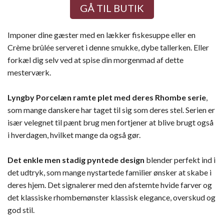
GÅ TIL BUTIK
Imponer dine gæster med en lækker fiskesuppe eller en
Crème brûlée serveret i denne smukke, dybe tallerken. Eller
forkæl dig selv ved at spise din morgenmad af dette
mesterværk.
Lyngby Porcelæn ramte plet med deres Rhombe serie
,
som mange danskere har taget til sig som deres stel. Serien er
især velegnet til pænt brug men fortjener at blive brugt også
i hverdagen, hvilket mange da også gør.
Det enkle men stadig pyntede design
blender perfekt ind i
det udtryk, som mange nystartede familier ønsker at skabe i
deres hjem. Det signalerer med den afstemte hvide farver og
det klassiske rhombemønster klassisk elegance, overskud og
god stil.