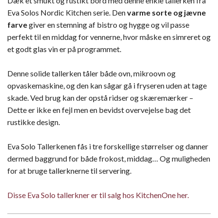
Dæk et smukt og rustikt bord med denne enkle tallerken fra
Eva Solos Nordic Kitchen serie. Den
varme sorte og jævne
farve
giver en stemning af bistro og hygge og vil passe
perfekt til en middag for vennerne, hvor måske en simreret og
et godt glas vin er på programmet.
Denne solide tallerken tåler både ovn, mikroovn og
opvaskemaskine, og den kan sågar gå i fryseren uden at tage
skade. Ved brug kan der opstå ridser og skæremærker –
Dette er ikke en fejl men en bevidst overvejelse bag det
rustikke design.
Eva Solo Tallerkenen fås i tre forskellige størrelser og danner
dermed baggrund for både frokost, middag… Og muligheden
for at bruge tallerknerne til servering.
Disse Eva Solo tallerkner er til salg hos KitchenOne her.