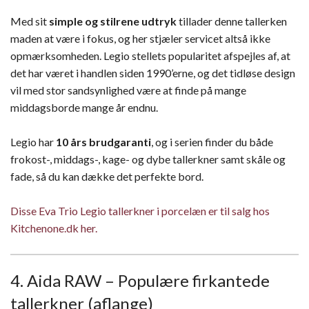
Med sit
simple og stilrene udtryk
tillader denne tallerken
maden at være i fokus, og her stjæler servicet altså ikke
opmærksomheden. Legio stellets popularitet afspejles af, at
det har været i handlen siden 1990’erne, og det tidløse design
vil med stor sandsynlighed være at finde på mange
middagsborde mange år endnu.
Legio har
10 års brudgaranti
, og i serien finder du både
frokost-, middags-, kage- og dybe tallerkner samt skåle og
fade, så du kan dække det perfekte bord.
Disse Eva Trio Legio tallerkner i porcelæn er til salg hos
Kitchenone.dk her.
4. Aida RAW – Populære firkantede
tallerkner (aflange)