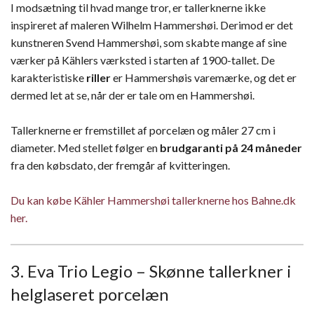
I modsætning til hvad mange tror, er tallerknerne ikke
inspireret af maleren Wilhelm Hammershøi. Derimod er det
kunstneren Svend Hammershøi, som skabte mange af sine
værker på Kählers værksted i starten af 1900-tallet. De
karakteristiske
riller
er Hammershøis varemærke, og det er
dermed let at se, når der er tale om en Hammershøi.
Tallerknerne er fremstillet af porcelæn og måler 27 cm i
diameter. Med stellet følger en
brudgaranti på 24 måneder
fra den købsdato, der fremgår af kvitteringen.
Du kan købe Kähler Hammershøi tallerknerne hos Bahne.dk
her.
3. Eva Trio Legio – Skønne tallerkner i
helglaseret porcelæn