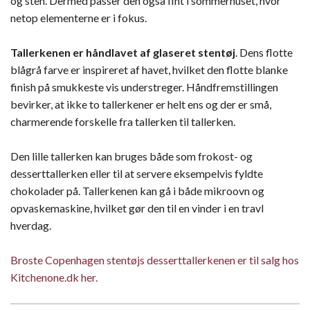
og sten. Dermed passer den også fint i sommerhuset, hvor
netop elementerne er i fokus.
Tallerkenen er håndlavet af glaseret stentøj
. Dens flotte
blågrå farve er inspireret af havet, hvilket den flotte blanke
finish på smukkeste vis understreger. Håndfremstillingen
bevirker, at ikke to tallerkener er helt ens og der er små,
charmerende forskelle fra tallerken til tallerken.
Den lille tallerken kan bruges både som frokost- og
desserttallerken eller til at servere eksempelvis fyldte
chokolader på. Tallerkenen kan gå i både mikroovn og
opvaskemaskine, hvilket gør den til en vinder i en travl
hverdag.
Broste Copenhagen stentøjs desserttallerkenen er til salg hos
Kitchenone.dk her.