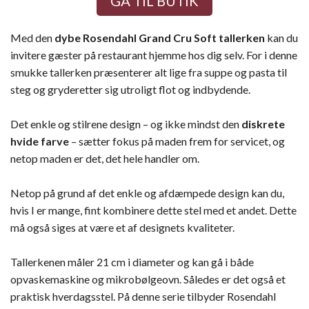
GÅ TIL BUTIK
Med den
dybe Rosendahl Grand Cru Soft tallerken
kan du
invitere gæster på restaurant hjemme hos dig selv. For i denne
smukke tallerken præsenterer alt lige fra suppe og pasta til
steg og gryderetter sig utroligt flot og indbydende.
Det enkle og stilrene design – og ikke mindst den
diskrete
hvide farve
– sætter fokus på maden frem for servicet, og
netop maden er det, det hele handler om.
Netop på grund af det enkle og afdæmpede design kan du,
hvis I er mange, fint kombinere dette stel med et andet. Dette
må også siges at være et af designets kvaliteter.
Tallerkenen måler 21 cm i diameter og kan gå i både
opvaskemaskine og mikrobølgeovn. Således er det også et
praktisk hverdagsstel. På denne serie tilbyder Rosendahl