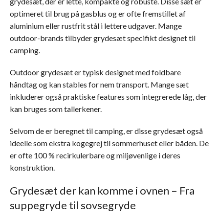
grydesæt, der er lette, kompakte og robuste. Disse sæt er
optimeret til brug på gasblus og er ofte fremstillet af
aluminium eller rustfrit stål i lettere udgaver. Mange
outdoor-brands tilbyder grydesæt specifikt designet til
camping.
Outdoor grydesæt er typisk designet med foldbare
håndtag og kan stables for nem transport. Mange sæt
inkluderer også praktiske features som integrerede låg, der
kan bruges som tallerkener.
Selvom de er beregnet til camping, er disse grydesæt også
ideelle som ekstra kogegrej til sommerhuset eller båden. De
er ofte 100 % recirkulerbare og miljøvenlige i deres
konstruktion.
Grydesæt der kan komme i ovnen – Fra
suppegryde til sovsegryde