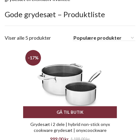
Gode grydesæt – Produktliste
Viser alle 5 produkter
-17%
GÅ TIL BUTIK
Grydesæt i 2 dele | hybrid non-stick onyx
cookware grydesæt | onyxcoockware
999,00
kr.
1.198,00
kr.