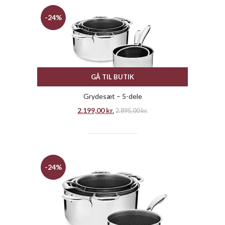
-24%
GÅ TIL BUTIK
Grydesæt – 5-dele
2.199,00
kr.
2.895,00
kr.
-24%