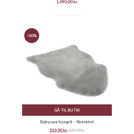
1.090,00
kr.
-50%
GÅ TIL BUTIK
Babycare lysegrå – fåreskind
313,00
kr.
625,00
kr.