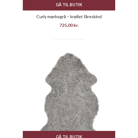
GÅ TIL BUTIK
Curly mørkegrå – krøllet fåreskind
725,00
kr.
GÅ TIL BUTIK