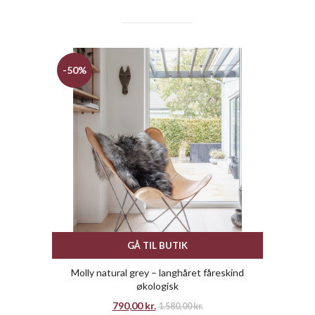
-50%
GÅ TIL BUTIK
Molly natural grey – langhåret fåreskind
økologisk
790,00
kr.
1.580,00
kr.