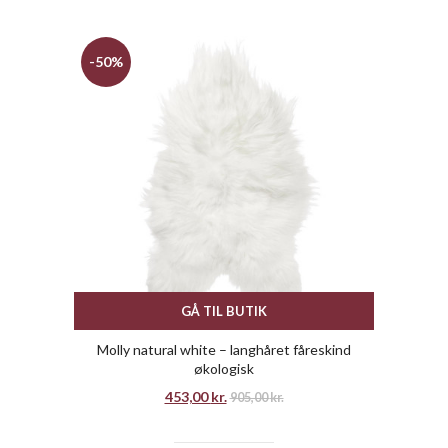
-50%
GÅ TIL BUTIK
Molly natural white – langhåret fåreskind
økologisk
453,00
kr.
905,00
kr.