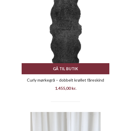
GÅ TIL BUTIK
Curly mørkegrå – dobbelt krøllet fåreskind
1.455,00
kr.