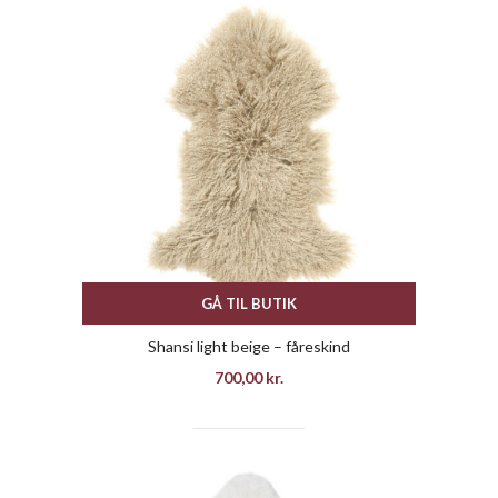
GÅ TIL BUTIK
Shansi light beige – fåreskind
700,00
kr.