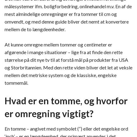
målesystemer ifm. boligforbedring, onlinehandel m.v. En af de
mest almindelige omregninger er fra tommer til cm og
omvendt, og med denne guide bliver det nemt at konvertere
mellem de to længdeenheder.
At kunne omregne mellem tommer og centimeter er
afgørende i mange situationer – lige fra at finde den rette
størrelse på dit nye tv til at forstå mål på produkter fra USA
og Storbritannien. Med den rette viden bliver det let at veksle
mellem det metriske system og de klassiske, engelske
tommemål.
Hvad er en tomme, og hvorfor
er omregning vigtigt?
En tomme – angivet med symbolet (“) eller det engelske ord
‘inch’ – er en længdeenhed, der primært anvendes i det