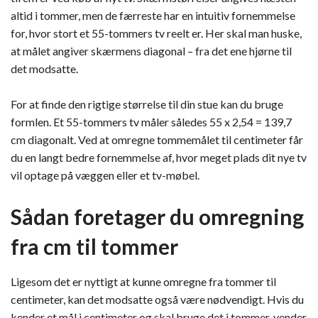
altid i tommer, men de færreste har en intuitiv fornemmelse
for, hvor stort et 55-tommers tv reelt er. Her skal man huske,
at målet angiver skærmens diagonal – fra det ene hjørne til
det modsatte.
For at finde den rigtige størrelse til din stue kan du bruge
formlen. Et 55-tommers tv måler således 55 x 2,54 = 139,7
cm diagonalt. Ved at omregne tommemålet til centimeter får
du en langt bedre fornemmelse af, hvor meget plads dit nye tv
vil optage på væggen eller et tv-møbel.
Sådan foretager du omregning
fra cm til tommer
Ligesom det er nyttigt at kunne omregne fra tommer til
centimeter, kan det modsatte også være nødvendigt. Hvis du
kender et mål i centimeter og skal bruge det i tommer, vender